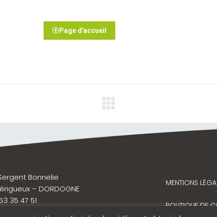
Page d'accueil
 Sergent Bonnelie
MENTIONS LÉGA
Périgueux – DORDOGNE
 53 35 47 51
POLITIQUE DE C
@terra-job.fr