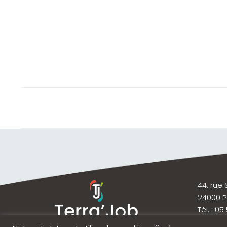
44, rue
24000 
Tél. : 05
contact