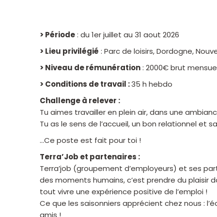
> Période
: du 1er juillet au 31 aout 2026
> Lieu privilégié
: Parc de loisirs, Dordogne, Nou
> Niveau de rémunération
: 2000€ brut mensue
> Conditions de travail :
35 h hebdo
Challenge à relever :
Tu aimes travailler en plein air, dans une ambiance
Tu as le sens de l’accueil, un bon relationnel et
…Ce poste est fait pour toi !
Terra’Job et partenaires :
Terra’job (groupement d’employeurs) et ses part
des moments humains, c’est prendre du plaisir dan
tout vivre une expérience positive de l’emploi !
Ce que les saisonniers apprécient chez nous : l’é
amis !