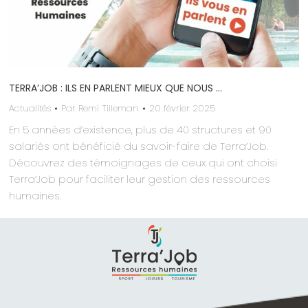
TERRA’JOB : ILS EN PARLENT MIEUX QUE NOUS …
Actualités
Par
Remi Tilleman
20 février 2025
En 5 années d’existence, plus de 40 structures et 90
salariés ont bénéficié du savoir-faire de Terra’Job.
Découvrez des témoignages de ceux qui ont choisi
Terra’Job pour faciliter leur gestion des ressources
humaines.