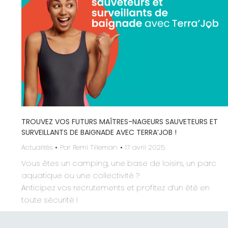
TROUVEZ VOS FUTURS MAÎTRES-NAGEURS SAUVETEURS ET
SURVEILLANTS DE BAIGNADE AVEC TERRA’JOB !
Actualités
Par
Remi Tilleman
17 avril 2025
Vous êtes un camping, une base de loisirs, un parc
aquatique ou une collectivité ?
Anticipez vos recrutements et profitez d’un été en
toute sécurité !